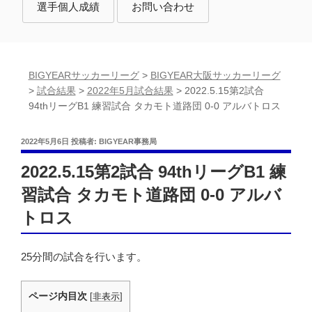
選手個人成績
お問い合わせ
BIGYEARサッカーリーグ
>
BIGYEAR大阪サッカーリーグ
>
試合結果
>
2022年5月試合結果
>
2022.5.15第2試合
94thリーグB1 練習試合 タカモト道路団 0-0 アルバトロス
投
2022年5月6日
投稿者:
BIGYEAR事務局
稿
日:
2022.5.15第2試合 94thリーグB1 練
習試合 タカモト道路団 0-0 アルバ
トロス
25分間の試合を行います。
ページ内目次
[
非表示
]