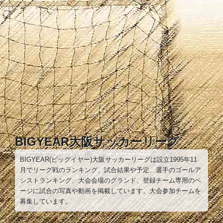
コ
ン
テ
ン
ツ
へ
ス
キ
ッ
プ
BIGYEAR大阪サッカーリーグ
BIGYEAR(ビッグイヤー)大阪サッカーリーグは設立1995年11
月でリーグ戦のランキング、試合結果や予定、選手のゴールア
シストランキング、大会会場のグランド、登録チーム専用のペ
ージに試合の写真や動画を掲載しています。大会参加チームを
募集しています。