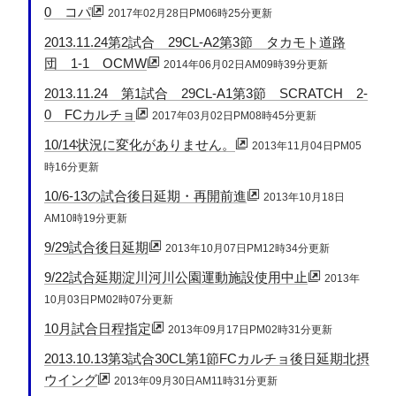
0 コパ
2017年02月28日PM06時25分更新
2013.11.24第2試合 29CL-A2第3節 タカモト道路
団 1-1 OCMW
2014年06月02日AM09時39分更新
2013.11.24 第1試合 29CL-A1第3節 SCRATCH 2-
0 FCカルチョ
2017年03月02日PM08時45分更新
10/14状況に変化がありません。
2013年11月04日PM05
時16分更新
10/6-13の試合後日延期・再開前進
2013年10月18日
AM10時19分更新
9/29試合後日延期
2013年10月07日PM12時34分更新
9/22試合延期淀川河川公園運動施設使用中止
2013年
10月03日PM02時07分更新
10月試合日程指定
2013年09月17日PM02時31分更新
2013.10.13第3試合30CL第1節FCカルチョ後日延期北摂
ウイング
2013年09月30日AM11時31分更新