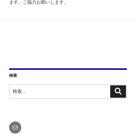
ます。ご協力お願いします。
検索
検
検
索
索:
メ
ー