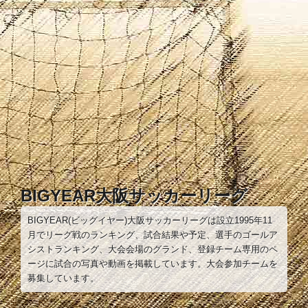
コ
ン
テ
ン
ツ
へ
ス
キ
ッ
プ
BIGYEAR大阪サッカーリーグ
BIGYEAR(ビッグイヤー)大阪サッカーリーグは設立1995年11
月でリーグ戦のランキング、試合結果や予定、選手のゴールア
シストランキング、大会会場のグランド、登録チーム専用のペ
ージに試合の写真や動画を掲載しています。大会参加チームを
募集しています。