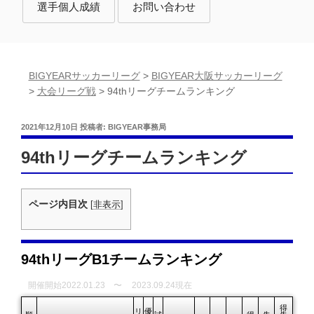
選手個人成績
お問い合わせ
BIGYEARサッカーリーグ
>
BIGYEAR大阪サッカーリーグ
>
大会リーグ戦
>
94thリーグチームランキング
投
2021年12月10日
投稿者:
BIGYEAR事務局
稿
日:
94thリーグチームランキング
ページ内目次
[
非表示
]
94thリーグB1チームランキング
開催開始2022.01.23 〜
2023.09.24現在
得
リ
優