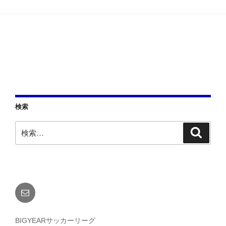
ョ
ン
検索
検
検
索
索:
メ
ー
ル
BIGYEARサッカーリーグ