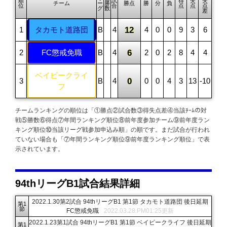
順
試
得
失
失
チーム
ー
勝
勝点
勝
分
負
位
合
点
点
点
グ
数
差
タカモト道路団
B
4
12
4
0
0
9
3
6
FC懲戒免職
B
4
6
2
0
2
8
4
4
ベイビークライ
B
4
0
0
0
4
3
13
-10
フ
チームランキングの順位は「①勝点②試合数③得失点差④当該ﾁｰﾑの対
戦⑤勝数⑥得点⑦年間ランキング順位⑧前年度参加チーム⑨前年度ラン
キング順位⑩当該リーグ戦参加申込み順」の順です。まだ試合が行われ
ていない場合も「⑦年間ランキング順位⑨前年度ランキング順位」で表
示されています。
94thリーグB1試合結果詳細
2022.1.30第2試合 94thリーグB1 第1節 タカモト道路団 後日延期
第1
節
FC懲戒免職
2022.03.28.PM01:25更新
2022.1.23第1試合 94thリーグB1 第1節 ベイビークライフ 後日延期
第1