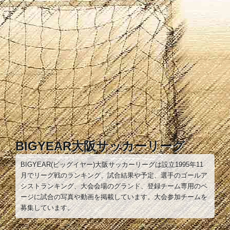
コ
ン
テ
ン
ツ
へ
ス
キ
ッ
プ
BIGYEAR大阪サッカーリーグ
BIGYEAR(ビッグイヤー)大阪サッカーリーグは設立1995年11
月でリーグ戦のランキング、試合結果や予定、選手のゴールア
シストランキング、大会会場のグランド、登録チーム専用のペ
ージに試合の写真や動画を掲載しています。大会参加チームを
募集しています。