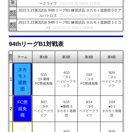
節
ークライフ
2023.09.26.AM08:34更新
2022.5.15第2試合 94thリーグB1 練習試合 タカモト道路団 0-0 ア
練習
試合
ルバトロス
2022.05.16.PM01:36更新
2022.5.15第3試合 94thリーグB1 練習試合 タカモト道路団 1-1 コ
練習
試合
パ
2022.05.16.PM01:38更新
94thリーグB1対戦表
順
チーム
第1節
第2節
第3節
第4節
位
タカ
4/10
9/24
5/15
7/24
モト
〇3-2
〇2-1
□3-棄権
〇1-0
ベイビークラ
ベイビークラ
道路
FC懲戒免職
FC懲戒免職
イフ
イフ
団
FC懲
3/27
5/15
8/14
7/24
〇5-0
■棄権-3
〇3-0
●0-1
戒免
ベイビークラ
タカモト道路
ベイビークラ
タカモト道路
職
イフ
団
イフ
団
ベイ
4/10
9/24