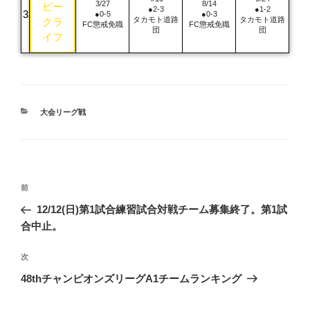
3/27
8/14
ビー
●2-3
●1-2
●0-5
●0-3
タカモト道路
タカモト道路
クラ
FC懲戒免職
FC懲戒免職
団
団
イフ
カ
大会リーグ戦
テ
ゴ
リ
ー
投
前
前
稿
の
12/12(日)第1試合練習試合対戦チーム募集終了。第1試
投
ナ
合中止。
稿
ビ
次
次
ゲ
の
48thチャンピオンズリーグA1チームランキング
ー
投
シ
稿