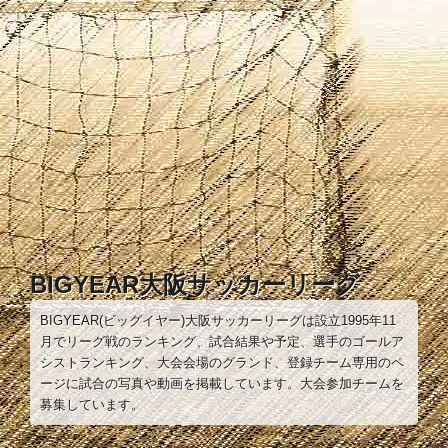
コ
ン
テ
ン
ツ
へ
ス
キ
ッ
プ
BIGYEAR大阪サッカーリーグ
BIGYEAR(ビッグイヤー)大阪サッカーリーグは設立1995年11
月でリーグ戦のランキング、試合結果や予定、選手のゴールア
シストランキング、大会会場のグランド、登録チーム専用のペ
ージに試合の写真や動画を掲載しています。大会参加チームを
募集しています。