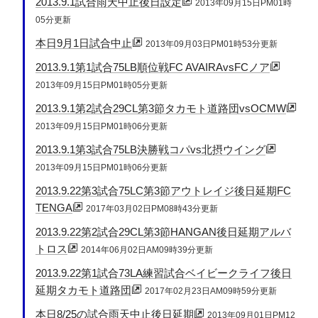
2013.9.1試合雨天中止後日設定
2013年09月15日PM01時
05分更新
本日9月1日試合中止
2013年09月03日PM01時53分更新
2013.9.1第1試合75LB順位戦FC AVAIRAvsFCノア
2013年09月15日PM01時05分更新
2013.9.1第2試合29CL第3節タカモト道路団vsOCMW
2013年09月15日PM01時06分更新
2013.9.1第3試合75LB決勝戦コパvs北摂ウイング
2013年09月15日PM01時06分更新
2013.9.22第3試合75LC第3節アウトレイジ後日延期FC
TENGA
2017年03月02日PM08時43分更新
2013.9.22第2試合29CL第3節HANGAN後日延期アルバ
トロス
2014年06月02日AM09時39分更新
2013.9.22第1試合73LA練習試合ベイビークライフ後日
延期タカモト道路団
2017年02月23日AM09時59分更新
本日8/25の試合雨天中止後日延期
2013年09月01日PM12