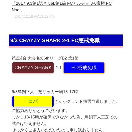
「2017.9.3第1試合 86L第1節 FCカルチョ 3-0棄権 FC
Noel」
2017.12.18.AM12:12更新
9/3 CRAYZY SHARK 2-1 FC懲戒免職
第2試合
大会名:86thリーグB2
第1節
CRAYZY SHARK
FC懲戒免職
2-1
9/3鳥飼下人工芝サッカー場15-17時
コパ
さんがグランド抽選当選しました。
ご協力ありがとうございます。
しかし13-15時が確保できなかった為、鳥飼下人工芝での
試合は行えません。
せっかくご協力いただいたのに申し訳ありません。