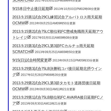
SCRATCH
2017年03月02日PM08時44分更新
9/15本日中止後日延期
2013年10月03日PM02時08分更新
2013.9.15第1試合29CL練習試合アルバトロス雨天延期
OCMW
2013年09月25日AM09時50分更新
2013.9.15第2試合75LC順位戦FC懲戒免職雨天延期アウ
トレイジ
2017年03月01日AM09時08分更新
2013.9.15第3試合29CL第3節FCカルチョ雨天延期
SCRATCH
2013年09月25日AM09時50分更新
9/15(日)試合時間変更
2013年09月15日PM05時33分更新
2013.9.29第3試合75LB決勝戦コパ後日延期北摂ウイン
グ
2017年02月28日PM06時26分更新
2013.9.29第2試合29CL第3節タカモト道路団後日延期
OCMW
2013年09月30日AM11時21分更新
2013.9.29第1試合75LB順位戦FC AVAIRA後日延期FCノ
ア
2013年09月30日AM11時21分更新