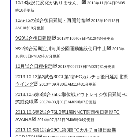
10/14状況に変化がありません。
2013年11月04日PM05
時16分更新
10/6-13の試合後日延期・再開前進
2013年10月18日
AM10時19分更新
9/29試合後日延期
2013年10月07日PM12時34分更新
9/22試合延期淀川河川公園運動施設使用中止
2013年
10月03日PM02時07分更新
10月試合日程指定
2013年09月17日PM02時31分更新
2013.10.13第3試合30CL第1節FCカルチョ後日延期北摂
ウイング
2013年09月30日AM11時31分更新
2013.10.6第3試合75LC順位戦アウトレイジ後日延期FC
懲戒免職
2017年03月01日AM09時07分更新
2013.10.6第2試合76LB第1節NNCT関西後日延期FC
AVAIRA
2014年07月31日PM06時34分更新
2013.10.6第1試合29CL第3節FCカルチョ後日延期