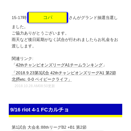
コパ
15-17時
さんがグランド抽選当選し
ました。
ご協力ありがとうございます。
雨天など後日延期がなく試合が行われましたらお礼金をお
渡しします。
関連リンク:
「
42thチャンピオンズリーグA1チームランキング
」
「2018.9.23第3試合 42thチャンピオンズリーグA1 第2節
北摂etc. 0-0 ベイビークライフ」
2018.10.28.AM08:50更新
9/16 riot 4-1 FCカルチョ
第1試合
大会名:88thリーグB2
+
B1
第2節