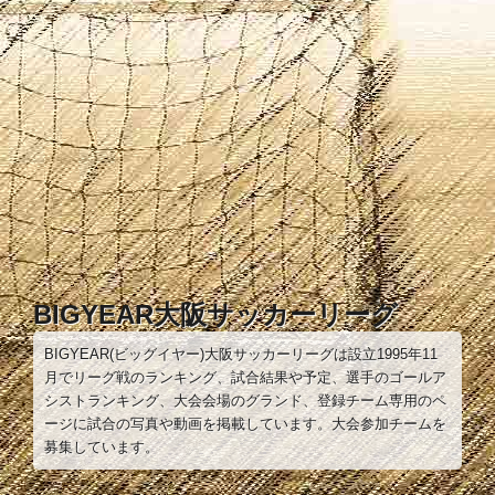
コ
ン
テ
ン
ツ
へ
ス
キ
ッ
プ
BIGYEAR大阪サッカーリーグ
BIGYEAR(ビッグイヤー)大阪サッカーリーグは設立1995年11
月でリーグ戦のランキング、試合結果や予定、選手のゴールア
シストランキング、大会会場のグランド、登録チーム専用のペ
ージに試合の写真や動画を掲載しています。大会参加チームを
募集しています。