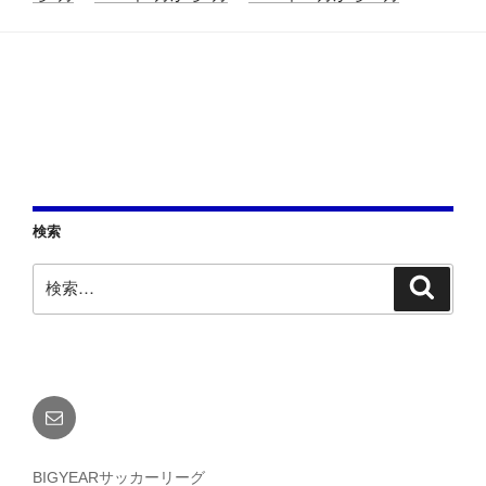
検索
検
検
索
索:
メ
ー
ル
BIGYEARサッカーリーグ