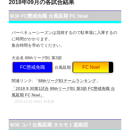
2018年09月の各試合結果
9/30 FC懲戒免職 台風延期 FC Noel
バーベキューシーズンは混雑するので駐車場に入庫するの
に時間がかかります。
集合時間を早めてください。
大会名:88thリーグB1
第3節
FC懲戒免職
FC Noel
台風延期
関連リンク:
「
88thリーグB1チームランキング
」
「2018.9.30第1試合 88thリーグB1 第3節 FC懲戒免職 台
風延期 FC Noel」
2018.12.03.AM11:30更新
9/30 コパ 台風延期 タカモト道路団