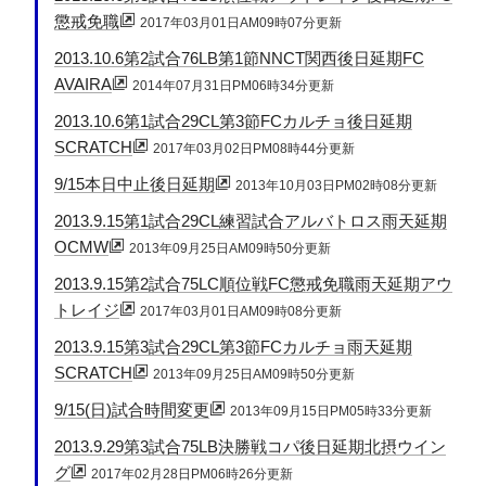
懲戒免職
2017年03月01日AM09時07分更新
2013.10.6第2試合76LB第1節NNCT関西後日延期FC
AVAIRA
2014年07月31日PM06時34分更新
2013.10.6第1試合29CL第3節FCカルチョ後日延期
SCRATCH
2017年03月02日PM08時44分更新
9/15本日中止後日延期
2013年10月03日PM02時08分更新
2013.9.15第1試合29CL練習試合アルバトロス雨天延期
OCMW
2013年09月25日AM09時50分更新
2013.9.15第2試合75LC順位戦FC懲戒免職雨天延期アウ
トレイジ
2017年03月01日AM09時08分更新
2013.9.15第3試合29CL第3節FCカルチョ雨天延期
SCRATCH
2013年09月25日AM09時50分更新
9/15(日)試合時間変更
2013年09月15日PM05時33分更新
2013.9.29第3試合75LB決勝戦コパ後日延期北摂ウイン
グ
2017年02月28日PM06時26分更新