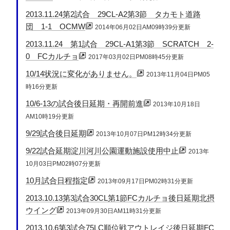
2013.11.24第2試合 29CL-A2第3節 タカモト道路
団 1-1 OCMW
2014年06月02日AM09時39分更新
2013.11.24 第1試合 29CL-A1第3節 SCRATCH 2-
0 FCカルチョ
2017年03月02日PM08時45分更新
10/14状況に変化がありません。
2013年11月04日PM05
時16分更新
10/6-13の試合後日延期・再開前進
2013年10月18日
AM10時19分更新
9/29試合後日延期
2013年10月07日PM12時34分更新
9/22試合延期淀川河川公園運動施設使用中止
2013年
10月03日PM02時07分更新
10月試合日程指定
2013年09月17日PM02時31分更新
2013.10.13第3試合30CL第1節FCカルチョ後日延期北摂
ウイング
2013年09月30日AM11時31分更新
2013.10.6第3試合75LC順位戦アウトレイジ後日延期FC