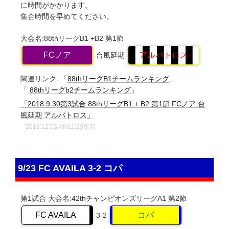
に時間がかかります。
集合時間を早めてください。
大会名:88thリーグB1
+
B2
第1節
FCノア
アルバトロス
台風延期
関連リンク:
「
88thリーグB1チームランキング
」
「
88thリーグb2チームランキング
」
「2018.9.30第3試合 88thリーグB1 + B2 第1節 FCノア 台
風延期 アルバトロス」
2018.12.03.AM11:29更新
9/23 FC AVAILA 3-2 コパ
第1試合
大会名:42thチャンピオンズリーグA1
第2節
FC AVAILA
コパ
3-2