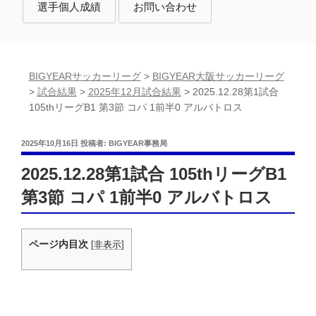
選手個人成績
お問い合わせ
BIGYEARサッカーリーグ
>
BIGYEAR大阪サッカーリーグ
>
試合結果
>
2025年12月試合結果
>
2025.12.28第1試合
105thリーグB1 第3節 コパ 1前半0 アルバトロス
投
2025年10月16日
投稿者:
BIGYEAR事務局
稿
日:
2025.12.28第1試合 105thリーグB1
第3節 コパ 1前半0 アルバトロス
ページ内目次
[
非表示
]