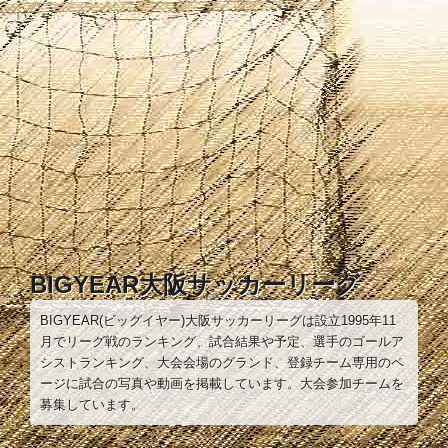
コ
ン
テ
ン
ツ
へ
ス
キ
ッ
プ
BIGYEAR大阪サッカーリーグ
BIGYEAR(ビッグイヤー)大阪サッカーリーグは設立1995年11
月でリーグ戦のランキング、試合結果や予定、選手のゴールア
シストランキング、大会会場のグランド、登録チーム専用のペ
ージに試合の写真や動画を掲載しています。大会参加チームを
募集しています。