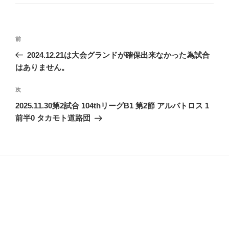
ゴ
リ
ー
投
前
前
稿
の
2024.12.21は大会グランドが確保出来なかった為試合
投
ナ
はありません。
稿
ビ
次
次
ゲ
の
2025.11.30第2試合 104thリーグB1 第2節 アルバトロス 1
ー
投
前半0 タカモト道路団
シ
稿
ョ
ン