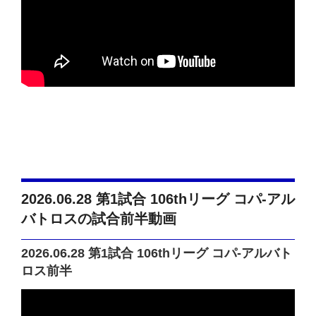
2026.06.28 第1試合 106thリーグ コパ-アル
バトロスの試合前半動画
2026.06.28 第1試合 106thリーグ コパ-アルバト
ロス前半