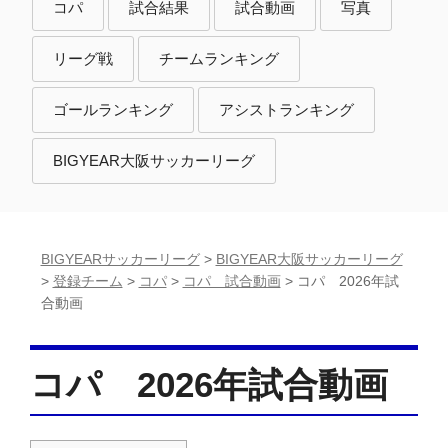
コ
コ
コ
コパ
試合結果
試合動画
写真
パ
パ
パ
コ
コ
リーグ戦
チームランキング
パ
パ
コ
コ
ゴールランキング
アシストランキング
パ
パ
BIGYEAR大阪サッカーリーグ
BIGYEARサッカーリーグ
>
BIGYEAR大阪サッカーリーグ
>
登録チーム
>
コパ
>
コパ 試合動画
>
コパ 2026年試
合動画
コパ 2026年試合動画