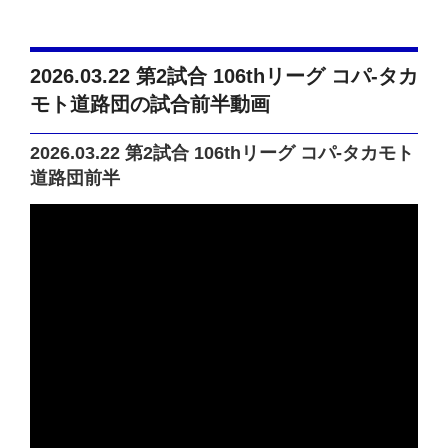
2026.03.22 第2試合 106thリーグ コパ-タカ
モト道路団の試合前半動画
2026.03.22 第2試合 106thリーグ コパ-タカモト
道路団前半