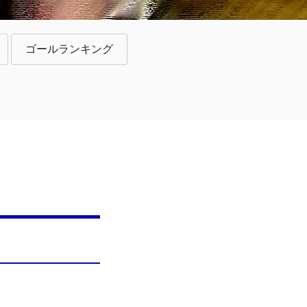
コ
ゴールランキング
パ