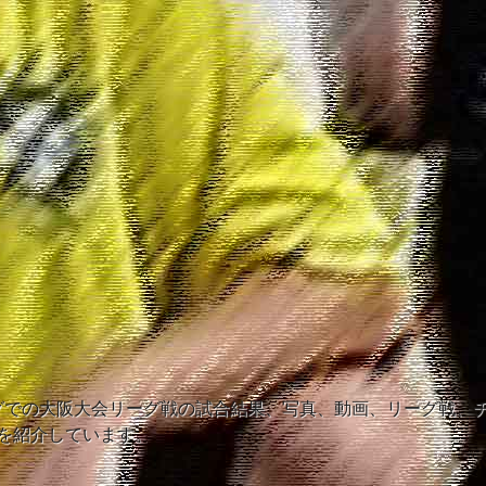
リーグでの大阪大会リーグ戦の試合結果、写真、動画、リーグ戦、
を紹介しています。