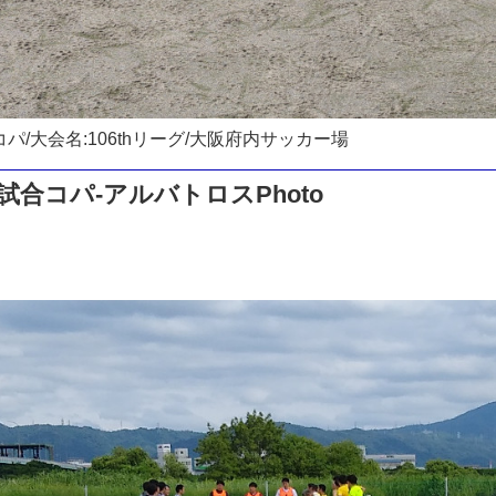
試合コパ/大会名:106thリーグ/大阪府内サッカー場
8第1試合コパ-アルバトロスPhoto