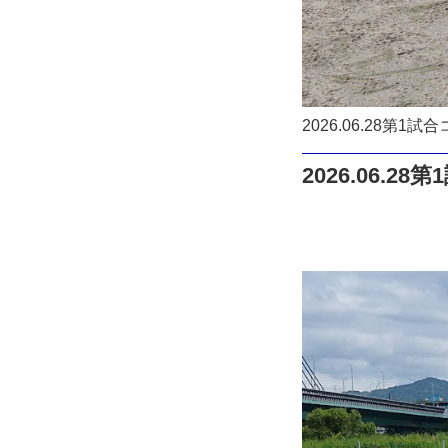
2026.06.28第1
2026.06.2