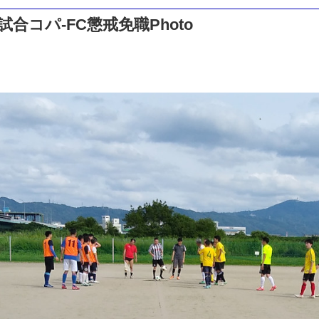
8第2試合コパ-FC懲戒免職Photo