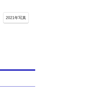
コ
2021年写真
パ