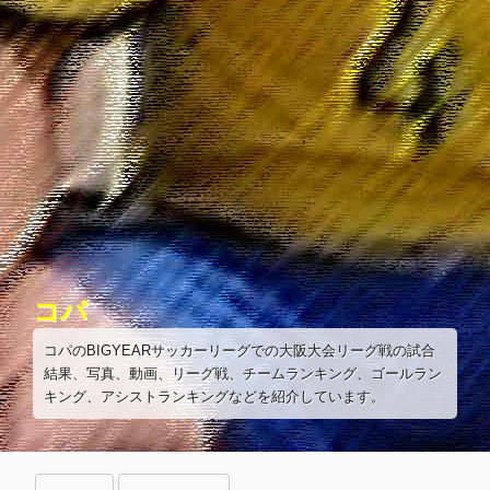
コ
ン
テ
ン
ツ
へ
ス
キ
ッ
プ
コパ
コパのBIGYEARサッカーリーグでの大阪大会リーグ戦の試合
結果、写真、動画、リーグ戦、チームランキング、ゴールラン
キング、アシストランキングなどを紹介しています。