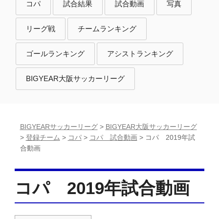
コ
コ
コ
コパ
試合結果
試合動画
写真
パ
パ
パ
コ
コ
リーグ戦
チームランキング
パ
パ
コ
コ
ゴールランキング
アシストランキング
パ
パ
BIGYEAR大阪サッカーリーグ
BIGYEARサッカーリーグ
>
BIGYEAR大阪サッカーリーグ
>
登録チーム
>
コパ
>
コパ 試合動画
>
コパ 2019年試
合動画
コパ 2019年試合動画