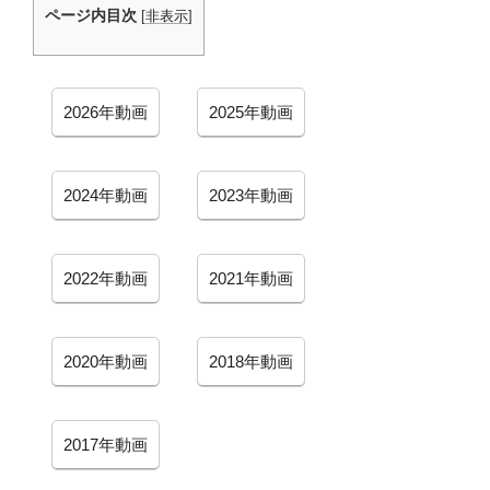
ページ内目次
[
非表示
]
コ
コ
2026年動画
2025年動画
パ
パ
コ
コ
2024年動画
2023年動画
パ
パ
コ
コ
2022年動画
2021年動画
パ
パ
コ
コ
2020年動画
2018年動画
パ
パ
コ
2017年動画
パ