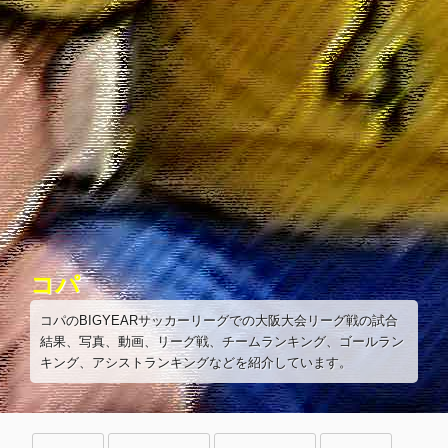
コ
ン
テ
ン
ツ
へ
ス
キ
ッ
プ
コパ
コパのBIGYEARサッカーリーグでの大阪大会リーグ戦の試合
結果、写真、動画、リーグ戦、チームランキング、ゴールラン
キング、アシストランキングなどを紹介しています。