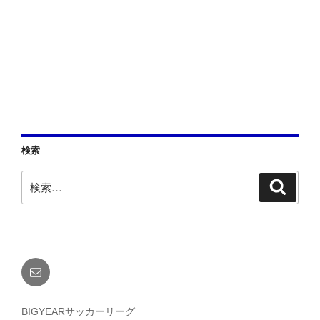
シ
ョ
ン
検索
検
検
索
索:
メ
ー
ル
BIGYEARサッカーリーグ