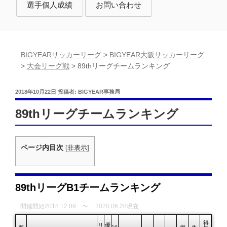
選手個人成績
お問い合わせ
BIGYEARサッカーリーグ
>
BIGYEAR大阪サッカーリーグ
>
大会リーグ戦
>
89thリーグチームランキング
投
2018年10月22日
投稿者:
BIGYEAR事務局
稿
日:
89thリーグチームランキング
ページ内目次
[
非表示
]
89thリーグB1チームランキング
開催開始2018.12.09 〜
2020.06.28現在
得
リ
優