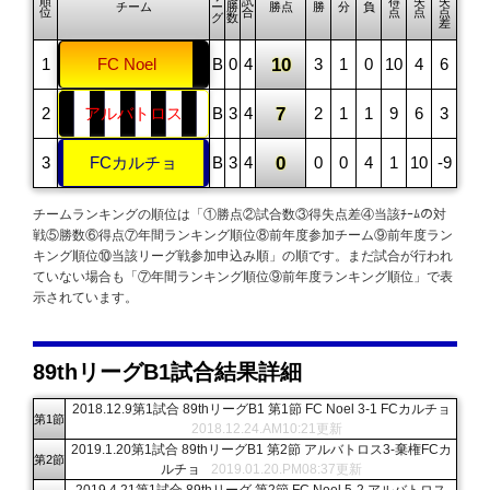
順
試
得
失
失
チーム
ー
勝
勝点
勝
分
負
位
合
点
点
点
グ
数
差
FC Noel
B
0
4
10
3
1
0
10
4
6
アルバトロス
B
3
4
7
2
1
1
9
6
3
FCカルチョ
B
3
4
0
0
0
4
1
10
-9
チームランキングの順位は「①勝点②試合数③得失点差④当該ﾁｰﾑの対
戦⑤勝数⑥得点⑦年間ランキング順位⑧前年度参加チーム⑨前年度ラン
キング順位⑩当該リーグ戦参加申込み順」の順です。まだ試合が行われ
ていない場合も「⑦年間ランキング順位⑨前年度ランキング順位」で表
示されています。
89thリーグB1試合結果詳細
2018.12.9第1試合 89thリーグB1 第1節 FC Noel 3-1 FCカルチョ
第1節
2018.12.24.AM10:21更新
2019.1.20第1試合 89thリーグB1 第2節 アルバトロス3-棄権FCカ
第2節
ルチョ
2019.01.20.PM08:37更新
2019.4.21第1試合 89thリーグ 第2節 FC Noel 5-2 アルバトロス