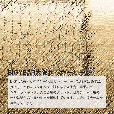
コ
ン
テ
ン
ツ
へ
ス
キ
ッ
プ
BIGYEAR大阪サッカーリーグ
BIGYEAR(ビッグイヤー)大阪サッカーリーグは設立1995年11
月でリーグ戦のランキング、試合結果や予定、選手のゴールア
シストランキング、大会会場のグランド、登録チーム専用のペ
ージに試合の写真や動画を掲載しています。大会参加チームを
募集しています。