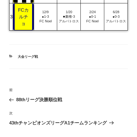
FCカ
12/9
1/20
2/24
6/28
ルチ
●1-3
■棄権-3
●0-1
●0-3
FC Noel
アルバトロス
FC Noel
アルバトロス
ョ
カ
大会リーグ戦
テ
ゴ
リ
ー
投
前
前
稿
の
88thリーグ決勝順位戦
投
ナ
稿
次
次
ビ
の
43thチャンピオンズリーグA1チームランキング
ゲ
投
ー
稿