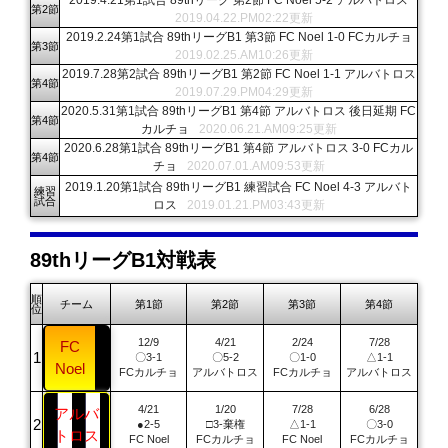
第2節
2019.04.22.PM02:22更新
2019.2.24第1試合 89thリーグB1 第3節 FC Noel 1-0 FCカルチョ
第3節
2019.02.25.AM10:26更新
2019.7.28第2試合 89thリーグB1 第2節 FC Noel 1-1 アルバトロス
第4節
2019.07.29.PM04:29更新
2020.5.31第1試合 89thリーグB1 第4節 アルバトロス 後日延期 FC
第4節
カルチョ
2020.06.21.AM09:25更新
2020.6.28第1試合 89thリーグB1 第4節 アルバトロス 3-0 FCカル
第4節
チョ
2020.07.01.AM09:53更新
2019.1.20第1試合 89thリーグB1 練習試合 FC Noel 4-3 アルバト
練習
試合
ロス
2019.01.21.PM03:43更新
89thリーグB1対戦表
順
チーム
第1節
第2節
第3節
第4節
位
12/9
4/21
2/24
7/28
FC
〇3-1
〇5-2
〇1-0
△1-1
Noel
FCカルチョ
アルバトロス
FCカルチョ
アルバトロス
4/21
1/20
7/28
6/28
アルバ
●2-5
□3-棄権
△1-1
〇3-0
トロス
FC Noel
FCカルチョ
FC Noel
FCカルチョ