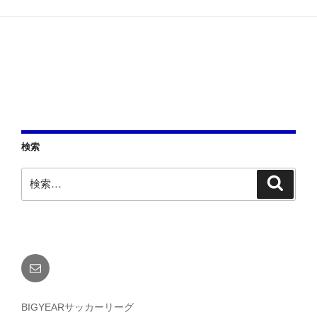
ン
検索
検
検
索
索:
メ
ー
ル
BIGYEARサッカーリーグ