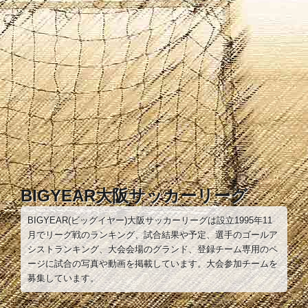
コ
ン
テ
ン
ツ
へ
ス
キ
ッ
プ
BIGYEAR大阪サッカーリーグ
BIGYEAR(ビッグイヤー)大阪サッカーリーグは設立1995年11
月でリーグ戦のランキング、試合結果や予定、選手のゴールア
シストランキング、大会会場のグランド、登録チーム専用のペ
ージに試合の写真や動画を掲載しています。大会参加チームを
募集しています。