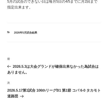
5月の試合のできない日は毎月5日の4/5までに月2回まで
指定出来ます。
カ
2026年5月試合結果
テ
ゴ
リ
ー
投
前
前
稿
の
2026.5.3は大会グランドが確保出来なかった為試合は
投
ナ
ありません。
稿
ビ
次
次
ゲ
の
2026.5.17第1試合 106thリーグB1 第1節 コパ 6-0 タカモト
ー
投
道路団
シ
稿
ョ