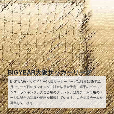
コ
ン
テ
ン
ツ
へ
ス
キ
ッ
プ
BIGYEAR大阪サッカーリーグ
BIGYEAR(ビッグイヤー)大阪サッカーリーグは設立1995年11
月でリーグ戦のランキング、試合結果や予定、選手のゴールア
シストランキング、大会会場のグランド、登録チーム専用のペ
ージに試合の写真や動画を掲載しています。大会参加チームを
募集しています。