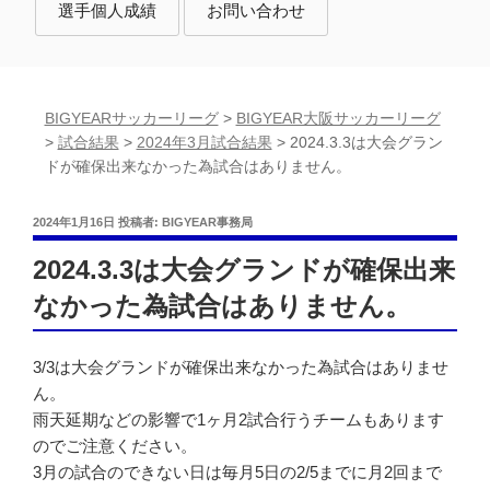
選手個人成績
お問い合わせ
BIGYEARサッカーリーグ
>
BIGYEAR大阪サッカーリーグ
>
試合結果
>
2024年3月試合結果
>
2024.3.3は大会グラン
ドが確保出来なかった為試合はありません。
投
2024年1月16日
投稿者:
BIGYEAR事務局
稿
日:
2024.3.3は大会グランドが確保出来
なかった為試合はありません。
3/3は大会グランドが確保出来なかった為試合はありませ
ん。
雨天延期などの影響で1ヶ月2試合行うチームもあります
のでご注意ください。
3月の試合のできない日は毎月5日の2/5までに月2回まで