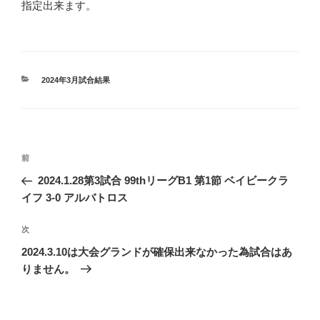
指定出来ます。
カ
2024年3月試合結果
テ
ゴ
リ
ー
投
前
前
稿
の
2024.1.28第3試合 99thリーグB1 第1節 ベイビークラ
投
ナ
イフ 3-0 アルバトロス
稿
ビ
次
次
ゲ
の
2024.3.10は大会グランドが確保出来なかった為試合はあ
ー
投
りません。
シ
稿
ョ
ン