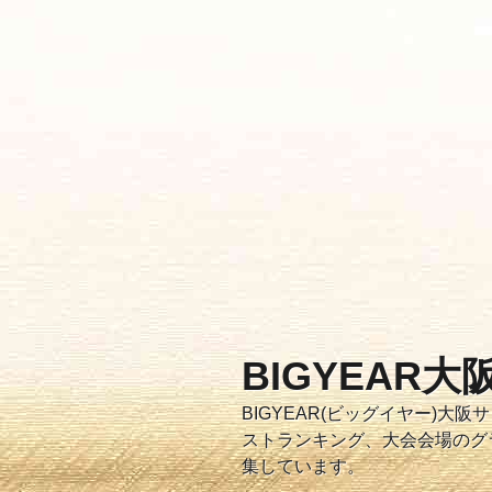
コ
ン
テ
ン
ツ
へ
ス
キ
ッ
プ
BIGYEAR
BIGYEAR(ビッグイヤー)
ストランキング、大会会場のグ
集しています。