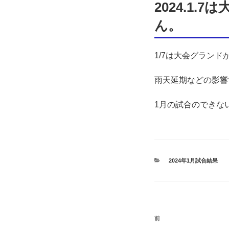
日:
2024.1
ん。
1/7は大会グラン
雨天延期などの影響
1月の試合のできない
カ
2024年1月試合結果
テ
ゴ
リ
ー
投
前
前