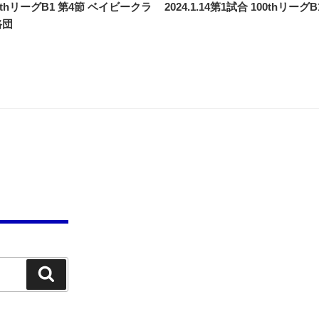
 98thリーグB1 第4節 ベイビークラ
2024.1.14第1試合 100thリーグB
路団
検
索