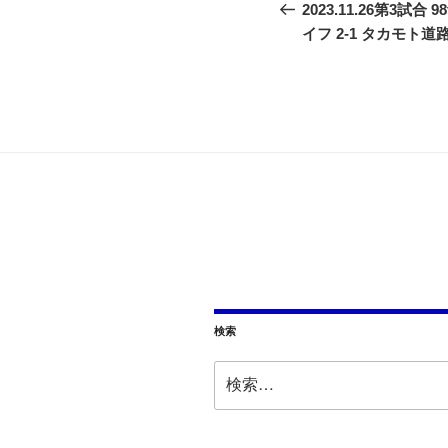
の
2023.11.26第3試合
稿
投
イフ 2-1 タカモト道
ナ
稿
ビ
ゲ
ー
シ
ョ
ン
検索
検
索: