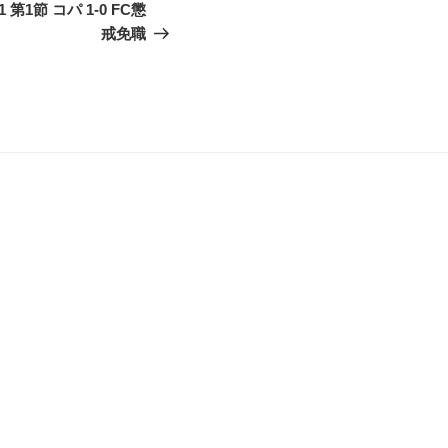
の
1 第1節 コパ 1-0 FC懲
投
戒免職
稿