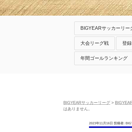
BIGYEARサッカーリー
大会リーグ戦
登録
年間ゴールランキング
BIGYEARサッカーリーグ
>
BIGY
はありません。
投
2023年11月16日
投稿者:
BI
稿