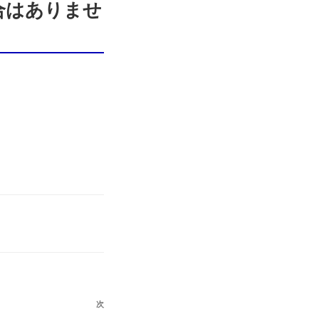
試合はありませ
次
次