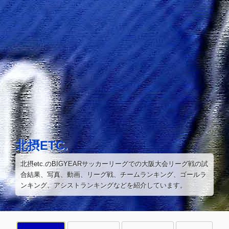
コ
ン
テ
ン
ツ
へ
ス
キ
ッ
プ
北摂ETC.
北摂etc.のBIGYEARサッカーリーグでの大阪大会リーグ戦の試
合結果、写真、動画、リーグ戦、チームランキング、ゴールラ
ンキング、アシストランキングなどを紹介しています。