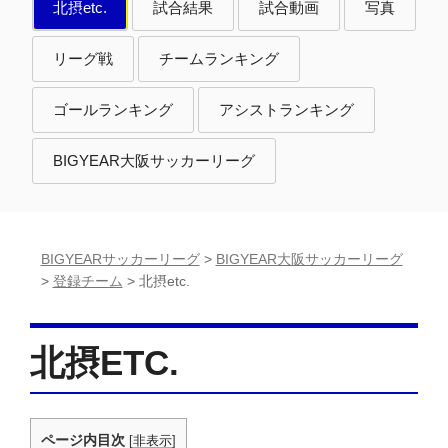
北
北
北
北摂etc.
試合結果
試合動画
写真
摂
摂
摂
etc.
etc.
etc.
北
北
リーグ戦
チームランキング
摂
摂
etc.
etc.
北
北
ゴールランキング
アシストランキング
摂
摂
etc.
etc.
BIGYEAR大阪サッカーリーグ
BIGYEARサッカーリーグ
>
BIGYEAR大阪サッカーリーグ
>
登録チーム
>
北摂etc.
北摂ETC.
ページ内目次
[
非表示
]