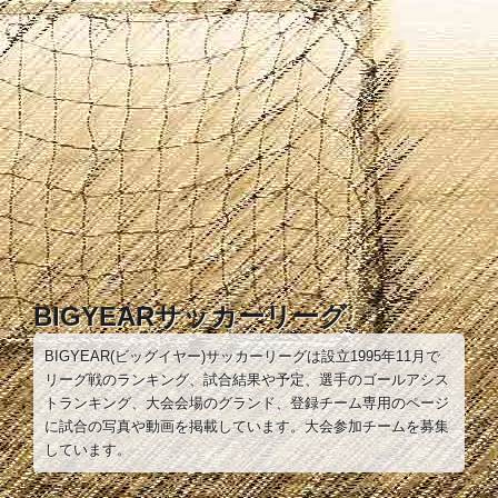
コ
ン
テ
ン
ツ
へ
ス
キ
ッ
プ
BIGYEARサッカーリーグ
BIGYEAR(ビッグイヤー)サッカーリーグは設立1995年11月で
リーグ戦のランキング、試合結果や予定、選手のゴールアシス
トランキング、大会会場のグランド、登録チーム専用のページ
に試合の写真や動画を掲載しています。大会参加チームを募集
しています。