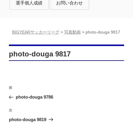
選手個人成績
お問い合わせ
BIGYEARサッカーリーグ
>
写真動画
>
photo-douga 9817
photo-douga 9817
投
前
前
稿
の
photo-douga 9786
投
ナ
稿
次
次
ビ
の
photo-douga 9819
ゲ
投
ー
稿