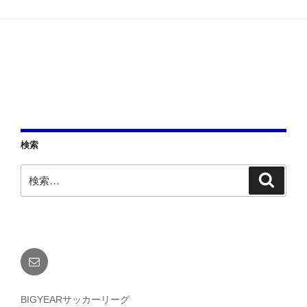
シ
ョ
ン
検索
検
検
索
索:
メ
ー
ル
BIGYEARサッカーリーグ