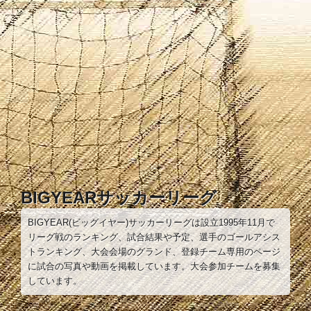
コ
ン
テ
ン
ツ
へ
ス
キ
ッ
プ
BIGYEARサッカーリーグ
BIGYEAR(ビッグイヤー)サッカーリーグは設立1995年11月で
リーグ戦のランキング、試合結果や予定、選手のゴールアシス
トランキング、大会会場のグランド、登録チーム専用のページ
に試合の写真や動画を掲載しています。大会参加チームを募集
しています。