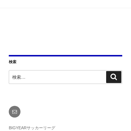
シ
ョ
ン
検索
検
検
索
索:
メ
ー
ル
BIGYEARサッカーリーグ