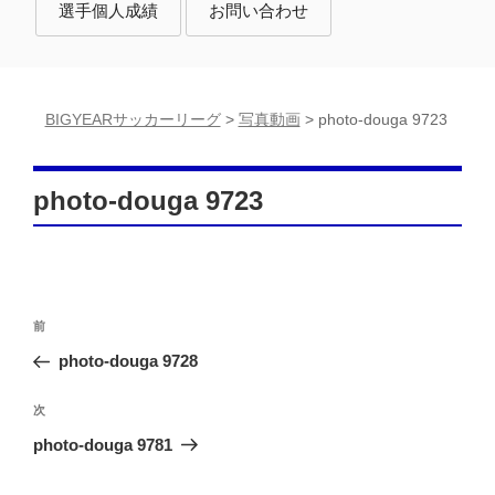
選手個人成績
お問い合わせ
BIGYEARサッカーリーグ
>
写真動画
>
photo-douga 9723
photo-douga 9723
投
前
前
稿
の
photo-douga 9728
投
ナ
稿
次
次
ビ
の
photo-douga 9781
ゲ
投
ー
稿