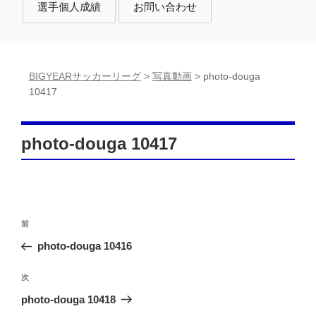
選手個人成績
お問い合わせ
BIGYEARサッカーリーグ
>
写真動画
>
photo-douga
10417
photo-douga 10417
投
前
前
稿
の
photo-douga 10416
投
ナ
稿
次
次
ビ
の
photo-douga 10418
ゲ
投