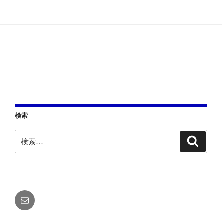
ー
稿
シ
ョ
ン
検索
検
検
索
索:
メ
ー
ル