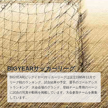
コ
ン
テ
ン
ツ
へ
ス
キ
ッ
プ
BIGYEARサッカーリーグ
BIGYEAR(ビッグイヤー)サッカーリーグは設立1995年11月で
リーグ戦のランキング、試合結果や予定、選手のゴールアシス
トランキング、大会会場のグランド、登録チーム専用のページ
に試合の写真や動画を掲載しています。大会参加チームを募集
しています。