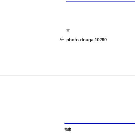
投
前
前
の
photo-douga 10290
稿
投
ナ
稿
ビ
ゲ
ー
シ
ョ
ン
検索