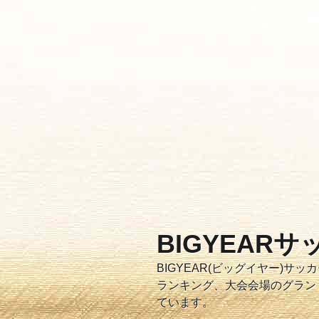
コ
ン
テ
ン
ツ
へ
ス
キ
ッ
プ
BIGYEAR
BIGYEAR(ビッグイヤー)
ランキング、大会会場のグラン
ています。