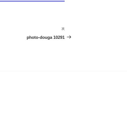
次
次
の
photo-douga 10291
投
稿