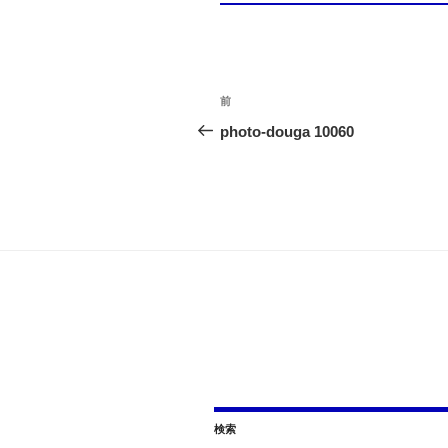
投
前
前
の
photo-douga 10060
稿
投
ナ
稿
ビ
ゲ
ー
シ
ョ
ン
検索