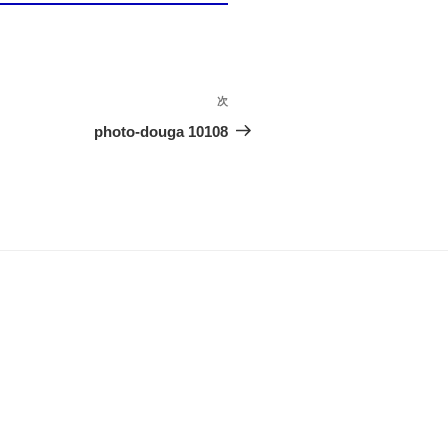
次
次
の
photo-douga 10108
投
稿