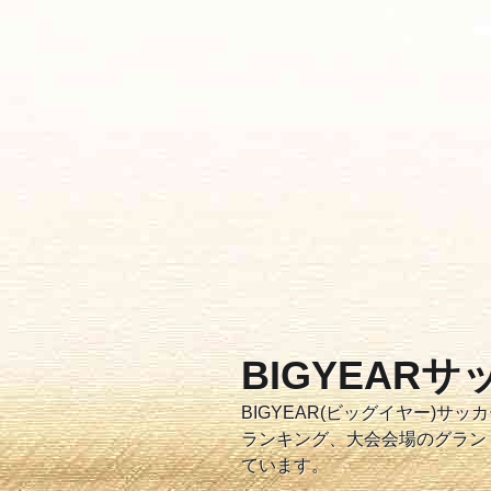
コ
ン
テ
ン
ツ
へ
ス
キ
ッ
プ
BIGYEAR
BIGYEAR(ビッグイヤー)
ランキング、大会会場のグラン
ています。