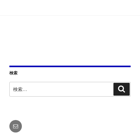
ー
稿
シ
ョ
ン
検索
検
検
索
索:
メ
ー
ル