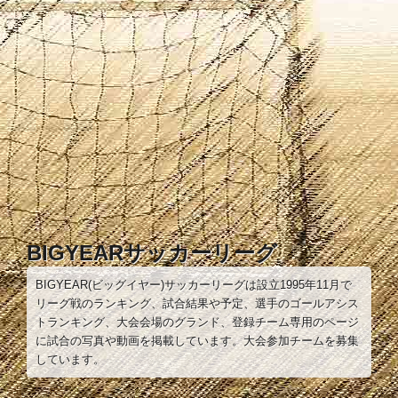
コ
ン
テ
ン
ツ
へ
ス
キ
ッ
プ
BIGYEARサッカーリーグ
BIGYEAR(ビッグイヤー)サッカーリーグは設立1995年11月で
リーグ戦のランキング、試合結果や予定、選手のゴールアシス
トランキング、大会会場のグランド、登録チーム専用のページ
に試合の写真や動画を掲載しています。大会参加チームを募集
しています。