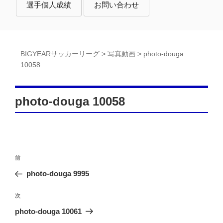
選手個人成績
お問い合わせ
BIGYEARサッカーリーグ
>
写真動画
>
photo-douga
10058
photo-douga 10058
投
前
前
稿
の
photo-douga 9995
投
ナ
稿
次
次
ビ
の
photo-douga 10061
ゲ
投