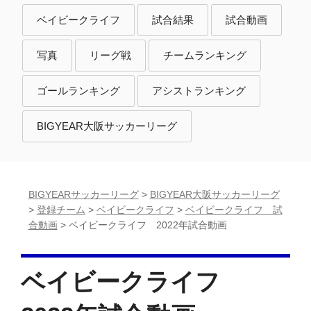
ベ
ベ
ベイビークライフ
試合結果
試合動画
イ
イ
ビ
ビ
ベ
ベ
ベ
写真
リーグ戦
チームランキング
ー
ー
イ
イ
イ
ク
ク
ビ
ビ
ビ
ベ
ベ
ゴールランキング
アシストランキング
ラ
ラ
ー
ー
ー
イ
イ
イ
イ
ク
ク
ク
ビ
ビ
BIGYEAR大阪サッカーリーグ
フ
フ
ラ
ラ
ラ
ー
ー
イ
イ
イ
ク
ク
フ
フ
フ
ラ
ラ
イ
イ
BIGYEARサッカーリーグ
>
BIGYEAR大阪サッカーリーグ
フ
フ
>
登録チーム
>
ベイビークライフ
>
ベイビークライフ 試
合動画
>
ベイビークライフ 2022年試合動画
ベイビークライフ