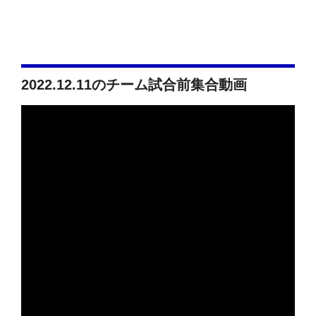
イ
イ
ー
フ
フ
ク
ラ
イ
2022.12.11のチーム試合前集合動画
フ