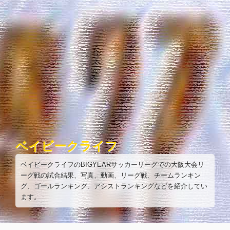
コ
ン
テ
ン
ツ
へ
ス
キ
ッ
プ
ベイビークライフ
ベイビークライフのBIGYEARサッカーリーグでの大阪大会リ
ーグ戦の試合結果、写真、動画、リーグ戦、チームランキン
グ、ゴールランキング、アシストランキングなどを紹介してい
ます。