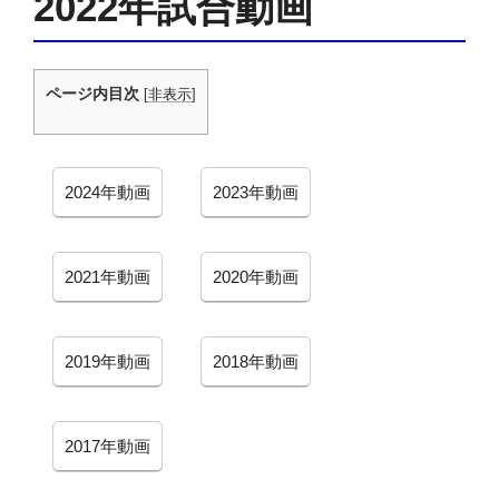
2022年試合動画
ページ内目次
[
非表示
]
ベ
ベ
2024年動画
2023年動画
イ
イ
ビ
ビ
ー
ー
ベ
ベ
2021年動画
2020年動画
ク
ク
イ
イ
ラ
ラ
ビ
ビ
イ
イ
ー
ー
ベ
ベ
2019年動画
2018年動画
フ
フ
ク
ク
イ
イ
ラ
ラ
ビ
ビ
イ
イ
ー
ー
ベ
2017年動画
フ
フ
ク
ク
イ
ラ
ラ
ビ